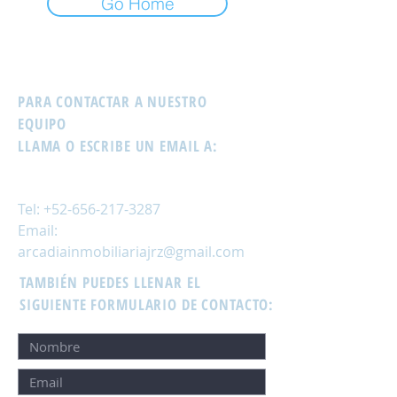
Go Home
PARA CONTACTAR A NUESTRO
EQUIPO
LLAMA O ESCRIBE UN EMAIL A:
Tel:
+52-656-217-3287
Email:
arcadiainmobiliariajrz@gmail.com
TAMBIÉN PUEDES LLENAR EL
SIGUIENTE FORMULARIO DE CONTACTO: